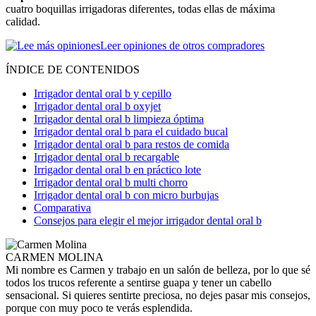
cuatro boquillas irrigadoras diferentes, todas ellas de máxima
calidad.
Leer opiniones de otros compradores
ÍNDICE DE CONTENIDOS
Irrigador dental oral b y cepillo
Irrigador dental oral b oxyjet
Irrigador dental oral b limpieza óptima
Irrigador dental oral b para el cuidado bucal
Irrigador dental oral b para restos de comida
Irrigador dental oral b recargable
Irrigador dental oral b en práctico lote
Irrigador dental oral b multi chorro
Irrigador dental oral b con micro burbujas
Comparativa
Consejos para elegir el mejor irrigador dental oral b
CARMEN MOLINA
Mi nombre es Carmen y trabajo en un salón de belleza, por lo que sé
todos los trucos referente a sentirse guapa y tener un cabello
sensacional. Si quieres sentirte preciosa, no dejes pasar mis consejos,
porque con muy poco te verás esplendida.