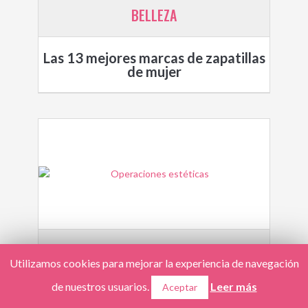
BELLEZA
Las 13 mejores marcas de zapatillas
de mujer
BELLEZA
Utilizamos cookies para mejorar la experiencia de navegación
de nuestros usuarios.
Leer más
Aceptar
Operaciones estéticas